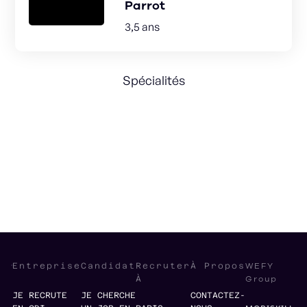
Parrot
3,5 ans
Spécialités
Budgets
Forecasting
Management
Financial reporting
WEFY
Entreprise
Candidat
Recruter
À Propos
Group
À
JE RECRUTE
JE CHERCHE
CONTACTEZ-