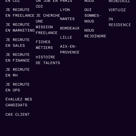
MOBISKILL
EN CDI
UN JOB EN
PARIS
NOUS
CDI
VIRTUOZ
JE RECRUTE
LYON
QUI
EN FREELANCE
JE CHERCHE
SOMMES-
IN
NANTES
UNE
NOUS
RESIDENCE
JE RECRUTE
MISSION
BORDEAUX
EN MARKETING
NOUS
FREELANCE
REJOINDRE
LILLE
JE RECRUTE
FICHES
EN SALES
AIX-EN-
MÉTIERS
PROVENCE
JE RECRUTE
HISTOIRE
EN FINANCE
DE TALENTS
JE RECRUTE
EN RH
JE RECRUTE
EN OPS
ÉVALUEZ MES
CANDIDATS
CAS CLIENT