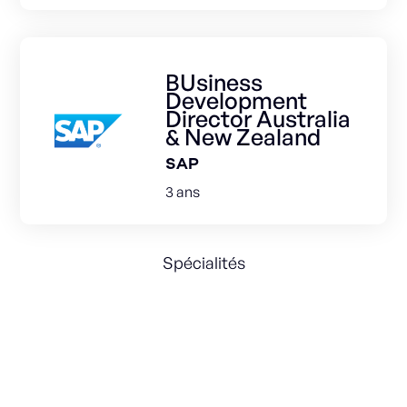
BUsiness
Development
Director Australia
& New Zealand
SAP
3 ans
Spécialités
Sales Strategy
partnership
International
Alliances