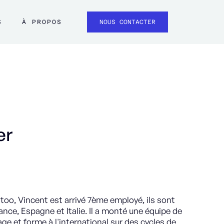
S
À PROPOS
NOUS CONTACTER
er
too, Vincent est arrivé 7ème employé, ils sont
nce, Espagne et Italie. Il a monté une équipe de
ge et forme à l'international sur des cycles de