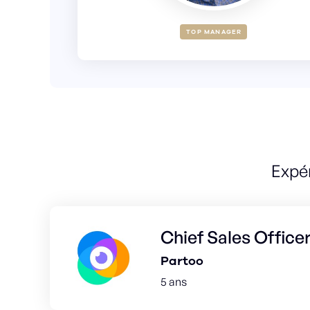
TOP MANAGER
Expé
Chief Sales Office
Partoo
5 ans