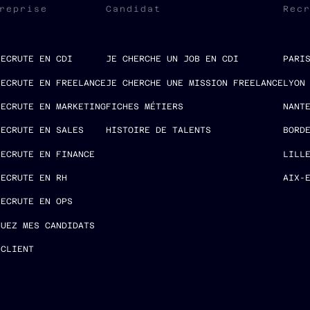
reprise
Candidat
Rec
RECRUTE EN CDI
JE CHERCHE UN JOB EN CDI
PARI
RECRUTE EN FREELANCE
JE CHERCHE UNE MISSION FREELANCE
LYON
RECRUTE EN MARKETING
FICHES MÉTIERS
NANT
RECRUTE EN SALES
HISTOIRE DE TALENTS
BORD
RECRUTE EN FINANCE
LILL
RECRUTE EN RH
AIX-
RECRUTE EN OPS
LUEZ MES CANDIDATS
 CLIENT