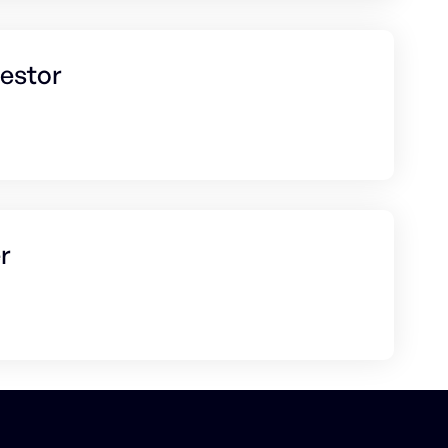
estor
r