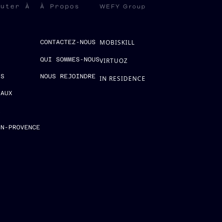
WEFY Group
ruter À
À Propos
MOBISKILL
S
CONTACTEZ-NOUS
QUI SOMMES-NOUS
VIRTUOZ
ES
NOUS REJOINDRE
IN RESIDENCE
EAUX
E
EN-PROVENCE