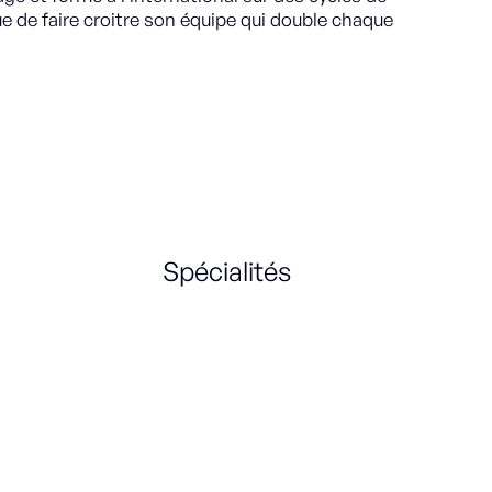
e de faire croitre son équipe qui double chaque
Spécialités
B2B
SAAS
Recrutement
MEDDIC
Formation
Vente complexe