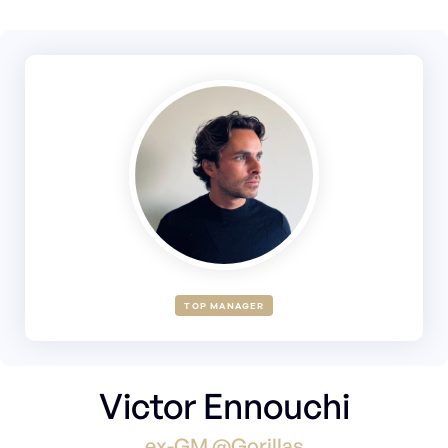
TOP MANAGER
Victor Ennouchi
ex-GM @Gorillas