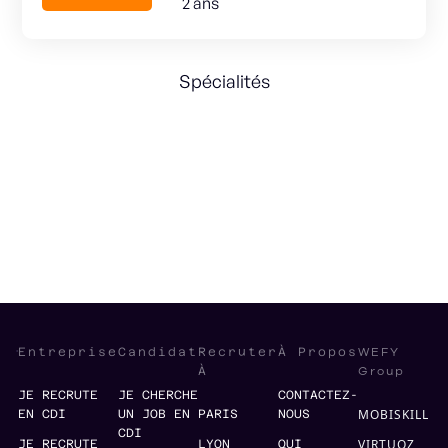
2 ans
Spécialités
General Management
Leadership
Strategy
OPS
WEFY
Entreprise
Candidat
Recruter
À Propos
Group
À
JE RECRUTE
JE CHERCHE
CONTACTEZ-
MOBISKILL
EN CDI
UN JOB EN
PARIS
NOUS
CDI
VIRTUOZ
JE RECRUTE
LYON
QUI