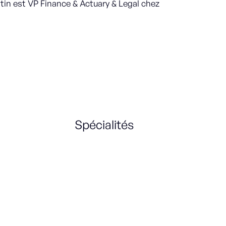
tin est VP Finance & Actuary & Legal chez
Spécialités
Contrôle de gestion
Business Planning
Strategy