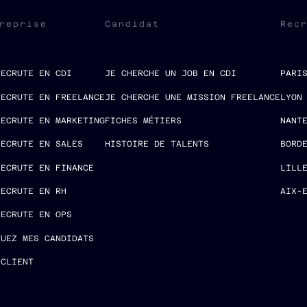
reprise
Candidat
Rec
RECRUTE EN CDI
JE CHERCHE UN JOB EN CDI
PARI
RECRUTE EN FREELANCE
JE CHERCHE UNE MISSION FREELANCE
LYON
RECRUTE EN MARKETING
FICHES MÉTIERS
NANT
RECRUTE EN SALES
HISTOIRE DE TALENTS
BORD
RECRUTE EN FINANCE
LILL
RECRUTE EN RH
AIX-
RECRUTE EN OPS
LUEZ MES CANDIDATS
 CLIENT