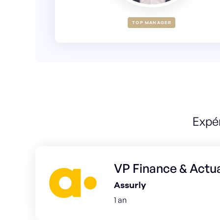
TOP MANAGER
Expé
VP Finance & Actua
Assurly
1 an