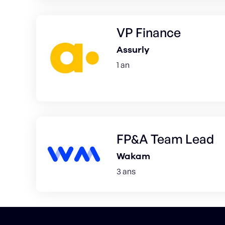
VP Finance
Assurly
1 an
FP&A Team Lead
Wakam
3 ans