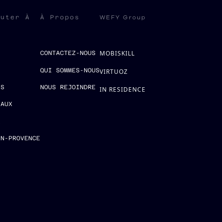
WEFY Group
ruter À
À Propos
MOBISKILL
S
CONTACTEZ-NOUS
QUI SOMMES-NOUS
VIRTUOZ
ES
NOUS REJOINDRE
IN RESIDENCE
EAUX
E
EN-PROVENCE