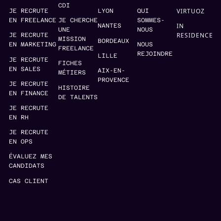
CDI
VIRTUOZ
JE RECRUTE
LYON
QUI
EN FREELANCE
JE CHERCHE
SOMMES-
IN
NANTES
UNE
NOUS
RESIDENCE
JE RECRUTE
MISSION
BORDEAUX
EN MARKETING
NOUS
FREELANCE
REJOINDRE
LILLE
JE RECRUTE
FICHES
EN SALES
AIX-EN-
MÉTIERS
PROVENCE
JE RECRUTE
HISTOIRE
EN FINANCE
DE TALENTS
JE RECRUTE
EN RH
JE RECRUTE
EN OPS
ÉVALUEZ MES
CANDIDATS
CAS CLIENT