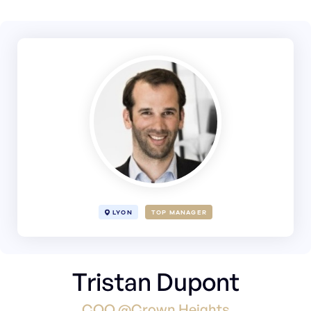
LYON
TOP MANAGER
Tristan Dupont
COO @Crown Heights