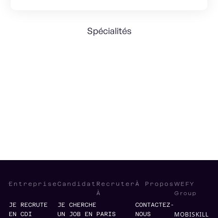
Spécialités
Strategy
Management
Operations Startegy
Sales Strategy
Sales Operations
WEFY
Entreprise
Candidat
Recruter
À Propos
Group
À
JE RECRUTE
JE CHERCHE
CONTACTEZ-
MOBISKILL
EN CDI
UN JOB EN
PARIS
NOUS