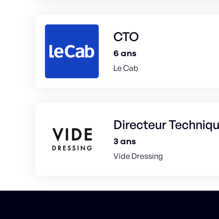
CTO
6 ans
Le Cab
Directeur Techniq
3 ans
Vide Dressing