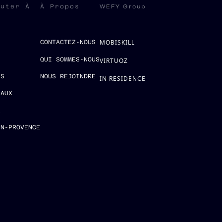
WEFY Group
ruter À
À Propos
MOBISKILL
S
CONTACTEZ-NOUS
QUI SOMMES-NOUS
VIRTUOZ
ES
NOUS REJOINDRE
IN RESIDENCE
EAUX
E
EN-PROVENCE