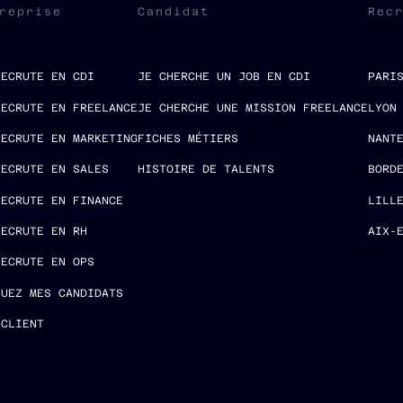
reprise
Candidat
Rec
RECRUTE EN CDI
JE CHERCHE UN JOB EN CDI
PARI
RECRUTE EN FREELANCE
JE CHERCHE UNE MISSION FREELANCE
LYON
RECRUTE EN MARKETING
FICHES MÉTIERS
NANT
RECRUTE EN SALES
HISTOIRE DE TALENTS
BORD
RECRUTE EN FINANCE
LILL
RECRUTE EN RH
AIX-
RECRUTE EN OPS
LUEZ MES CANDIDATS
 CLIENT