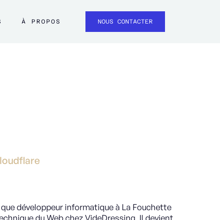
S
À PROPOS
NOUS CONTACTER
e
loudflare
que développeur informatique à La Fouchette
Technique du Web chez VideDressing. Il devient