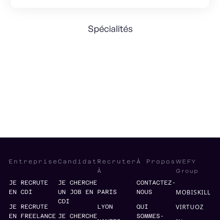
Spécialités
Tech Strategy
Product Strategy
Management
Entrepreneurship
WEFY
Entreprise
Candidat
Recruter
À Propos
Group
À
JE RECRUTE
JE CHERCHE
CONTACTEZ-
MOBISKILL
EN CDI
UN JOB EN
PARIS
NOUS
CDI
VIRTUOZ
JE RECRUTE
LYON
QUI
EN FREELANCE
JE CHERCHE
SOMMES-