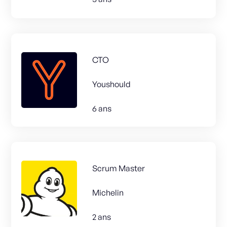
CTO
Youshould
6 ans
Scrum Master
Michelin
2 ans