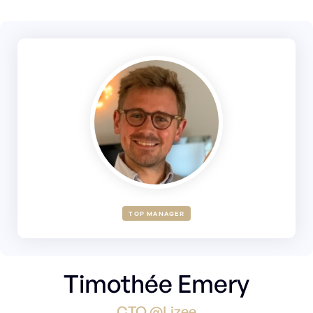
TOP MANAGER
Timothée Emery
CTO @Lizee