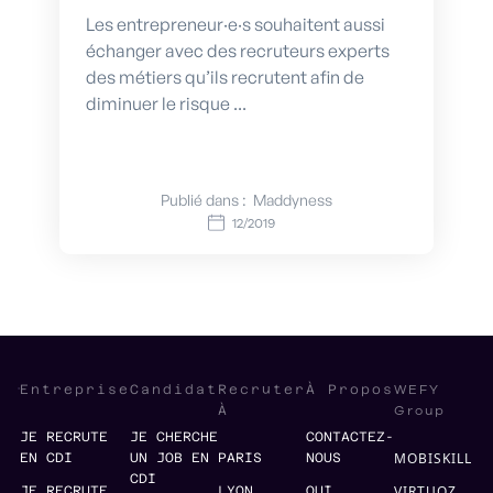
Les entrepreneur·e·s souhaitent aussi
échanger avec des recruteurs experts
des métiers qu’ils recrutent afin de
diminuer le risque ...
Publié dans :
Maddyness
12/2019
WEFY
Entreprise
Candidat
Recruter
À Propos
Group
À
JE RECRUTE
JE CHERCHE
CONTACTEZ-
MOBISKILL
EN CDI
UN JOB EN
PARIS
NOUS
CDI
VIRTUOZ
JE RECRUTE
LYON
QUI