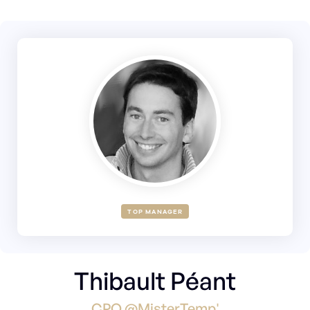
TOP MANAGER
Thibault Péant
CPO @MisterTemp'