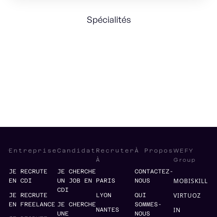
Spécialités
Strategy
Product
Business Development
WEFY
Entreprise
Candidat
Recruter
À Propos
Group
À
JE RECRUTE
JE CHERCHE
CONTACTEZ-
MOBISKILL
EN CDI
UN JOB EN
PARIS
NOUS
CDI
VIRTUOZ
JE RECRUTE
LYON
QUI
EN FREELANCE
JE CHERCHE
SOMMES-
IN
NANTES
UNE
NOUS