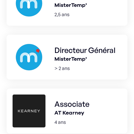
MisterTemp'
2,5 ans
Directeur Général
MisterTemp'
> 2 ans
Associate
AT Kearney
4 ans