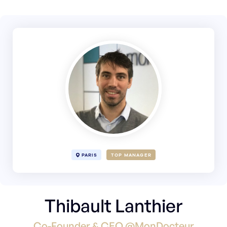
PARIS
TOP MANAGER
Thibault Lanthier
Co-Founder & CEO @MonDocteur