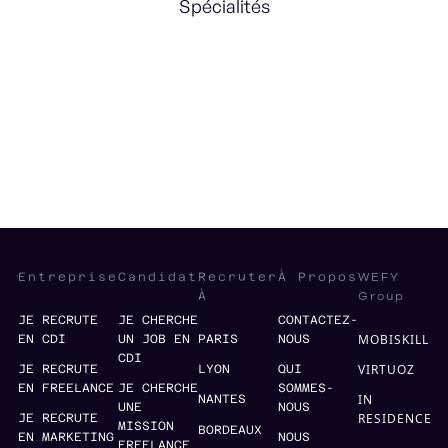
Spécialités
Entrepreneurship
e-Commerce
Business Development
WEFY
Entreprise
Candidat
Recruter
À Propos
Group
À
JE RECRUTE
JE CHERCHE
CONTACTEZ-
MOBISKILL
EN CDI
UN JOB EN
PARIS
NOUS
CDI
VIRTUOZ
JE RECRUTE
LYON
QUI
EN FREELANCE
JE CHERCHE
SOMMES-
IN
NANTES
UNE
NOUS
RESIDENCE
JE RECRUTE
MISSION
BORDEAUX
EN MARKETING
NOUS
FREELANCE