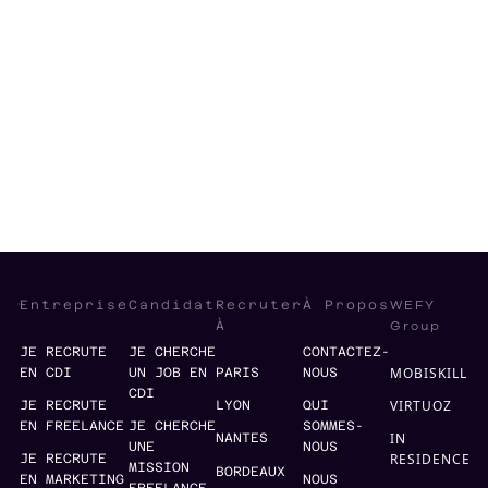
Sales
B2B
Management
Leadership
Small & Medium Businesses
B2C
WEFY
Entreprise
Candidat
Recruter
À Propos
Group
À
JE RECRUTE
JE CHERCHE
CONTACTEZ-
MOBISKILL
EN CDI
UN JOB EN
PARIS
NOUS
CDI
VIRTUOZ
JE RECRUTE
LYON
QUI
EN FREELANCE
JE CHERCHE
SOMMES-
IN
NANTES
UNE
NOUS
RESIDENCE
JE RECRUTE
MISSION
BORDEAUX
EN MARKETING
NOUS