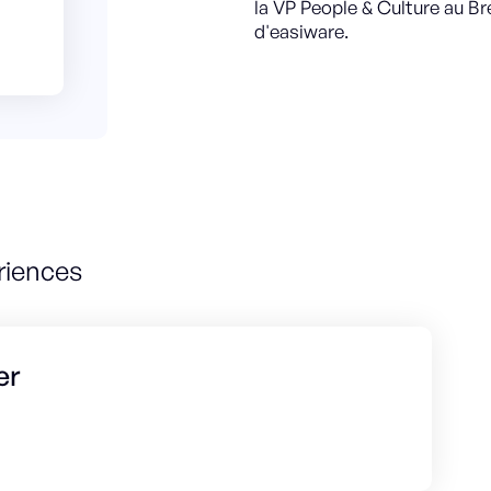
la VP People & Culture au Br
d'easiware.
riences
er