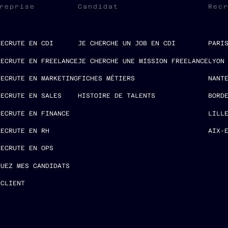
reprise
Candidat
Rec
RECRUTE EN CDI
JE CHERCHE UN JOB EN CDI
PARI
RECRUTE EN FREELANCE
JE CHERCHE UNE MISSION FREELANCE
LYON
RECRUTE EN MARKETING
FICHES MÉTIERS
NANT
RECRUTE EN SALES
HISTOIRE DE TALENTS
BORD
RECRUTE EN FINANCE
LILL
RECRUTE EN RH
AIX-
RECRUTE EN OPS
LUEZ MES CANDIDATS
 CLIENT