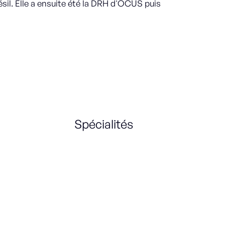
ésil. Elle a ensuite été la DRH d'OCUS puis
Spécialités
HR Strategy
Culture Management
Company Culture