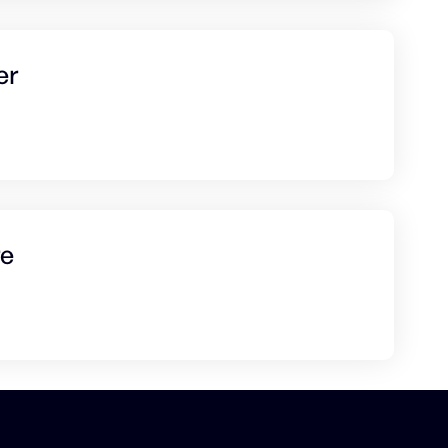
er
re