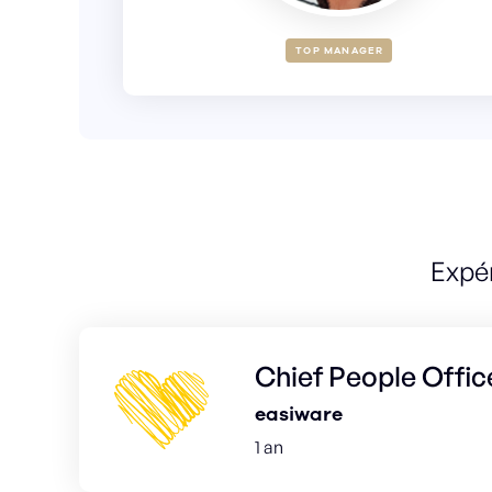
TOP MANAGER
Expé
Chief People Offic
easiware
1 an