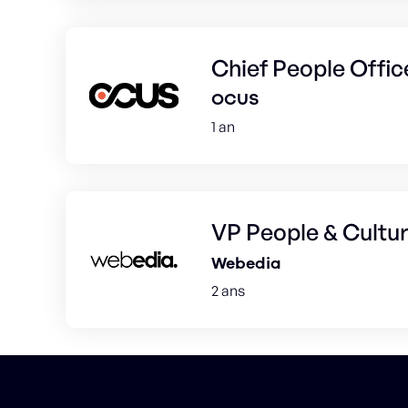
Chief People Offic
OCUS
1 an
VP People & Cultu
Webedia
2 ans