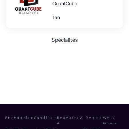
QuantCube
1 an
Spécialités
Data Engineering
Management
Tech Strategy
WEFY
Entreprise
Candidat
Recruter
À Propos
Group
À