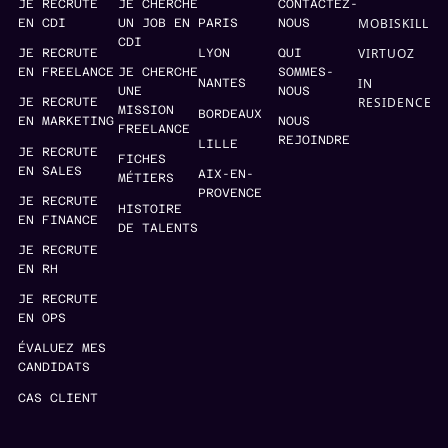
JE RECRUTE
JE CHERCHE
CONTACTEZ-
MOBISKILL
EN CDI
UN JOB EN
PARIS
NOUS
CDI
VIRTUOZ
JE RECRUTE
LYON
QUI
EN FREELANCE
JE CHERCHE
SOMMES-
IN
NANTES
UNE
NOUS
RESIDENCE
JE RECRUTE
MISSION
BORDEAUX
EN MARKETING
NOUS
FREELANCE
REJOINDRE
LILLE
JE RECRUTE
FICHES
EN SALES
AIX-EN-
MÉTIERS
PROVENCE
JE RECRUTE
HISTOIRE
EN FINANCE
DE TALENTS
JE RECRUTE
EN RH
JE RECRUTE
EN OPS
ÉVALUEZ MES
CANDIDATS
CAS CLIENT