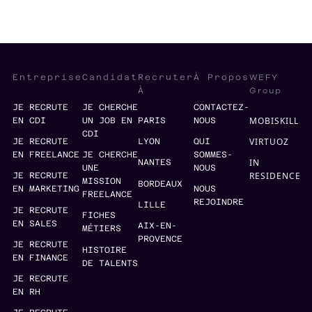
WEFY
Entreprise
Candidat
Recruter
À Propos
Group
À
JE RECRUTE
JE CHERCHE
CONTACTEZ-
MOBISKILL
EN CDI
UN JOB EN
PARIS
NOUS
CDI
VIRTUOZ
JE RECRUTE
LYON
QUI
EN FREELANCE
JE CHERCHE
SOMMES-
IN
NANTES
UNE
NOUS
RESIDENCE
JE RECRUTE
MISSION
BORDEAUX
EN MARKETING
NOUS
FREELANCE
REJOINDRE
LILLE
JE RECRUTE
FICHES
EN SALES
AIX-EN-
MÉTIERS
PROVENCE
JE RECRUTE
HISTOIRE
EN FINANCE
DE TALENTS
JE RECRUTE
EN RH