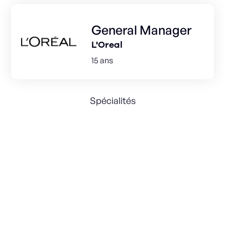
General Manager
L'Oreal
15 ans
Spécialités
Innovation
P&L
General Management
Eco-Conception
International expansion