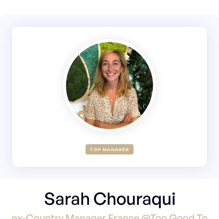
TOP MANAGER
Sarah Chouraqui
ex-Country Manager France @Too Good To