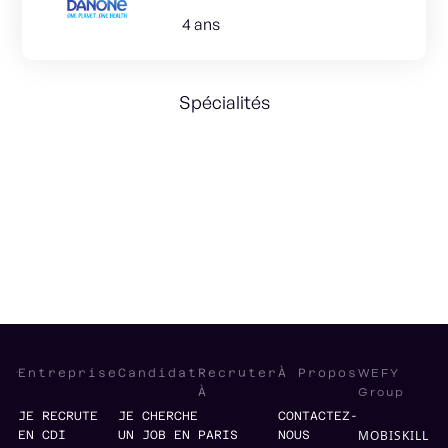
4 ans
Spécialités
General Management
Business Strategy
Leadership
WEFY
Entreprise
Candidat
Recruter
À Propos
Group
À
JE RECRUTE
JE CHERCHE
CONTACTEZ-
MOBISKILL
EN CDI
UN JOB EN
PARIS
NOUS