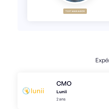
TOP MANAGER
Expé
CMO
Lunii
2 ans