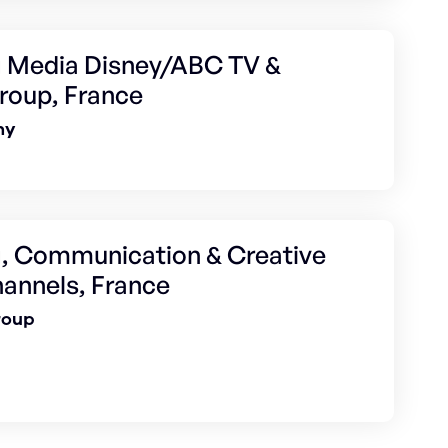
g Media Disney/ABC TV &
roup, France
ny
g, Communication & Creative
hannels, France
roup