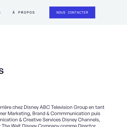
S
À PROPOS
NOUS CONTACTER
s
rière chez Disney ABC Television Group en tant
er Marketing, Brand & Commmunication puis
ication & Creative Services Disney Channels,
ez The Walt Disney Company comme Director