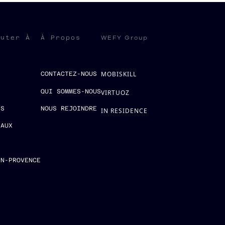
WEFY Group
ruter À
À Propos
MOBISKILL
S
CONTACTEZ-NOUS
QUI SOMMES-NOUS
VIRTUOZ
ES
NOUS REJOINDRE
IN RESIDENCE
EAUX
E
EN-PROVENCE