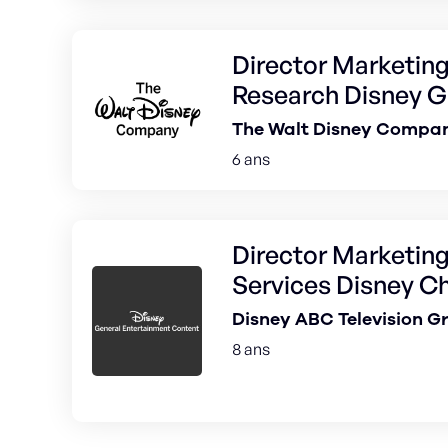
Director Marketin
Research Disney G
The Walt Disney Compa
6 ans
Director Marketin
Services Disney C
Disney ABC Television G
8 ans