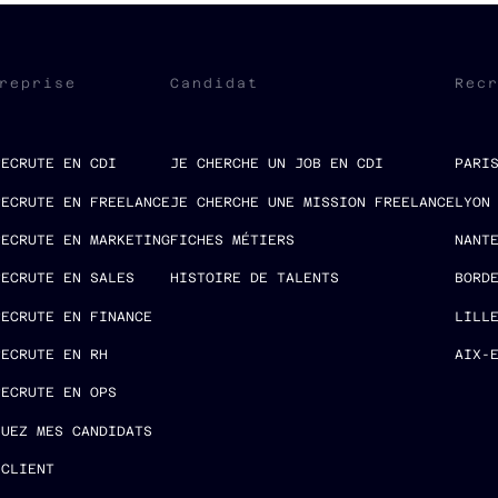
reprise
Candidat
Rec
RECRUTE EN CDI
JE CHERCHE UN JOB EN CDI
PARI
RECRUTE EN FREELANCE
JE CHERCHE UNE MISSION FREELANCE
LYON
RECRUTE EN MARKETING
FICHES MÉTIERS
NANT
RECRUTE EN SALES
HISTOIRE DE TALENTS
BORD
RECRUTE EN FINANCE
LILL
RECRUTE EN RH
AIX-
RECRUTE EN OPS
LUEZ MES CANDIDATS
 CLIENT