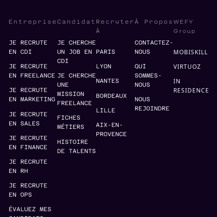
WEFY
Entreprise
Candidat
Recruter
À Propos
Group
À
JE RECRUTE
JE CHERCHE
CONTACTEZ-
MOBISKILL
EN CDI
UN JOB EN
PARIS
NOUS
CDI
VIRTUOZ
JE RECRUTE
LYON
QUI
EN FREELANCE
JE CHERCHE
SOMMES-
IN
NANTES
UNE
NOUS
RESIDENCE
JE RECRUTE
MISSION
BORDEAUX
EN MARKETING
NOUS
FREELANCE
REJOINDRE
LILLE
JE RECRUTE
FICHES
EN SALES
AIX-EN-
MÉTIERS
PROVENCE
JE RECRUTE
HISTOIRE
EN FINANCE
DE TALENTS
JE RECRUTE
EN RH
JE RECRUTE
EN OPS
ÉVALUEZ MES