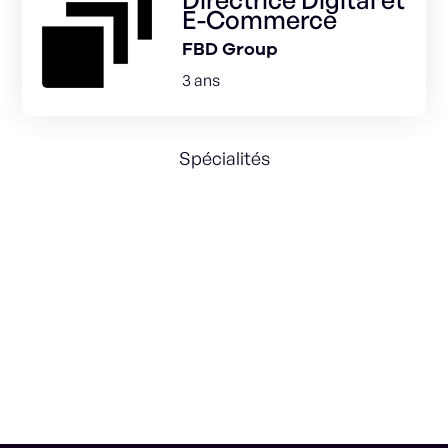
E-Commerce
FBD Group
3 ans
Spécialités
Direction de projets ecommerce et
marketplaces
Strategic Marketing
Customer Care
Large team management