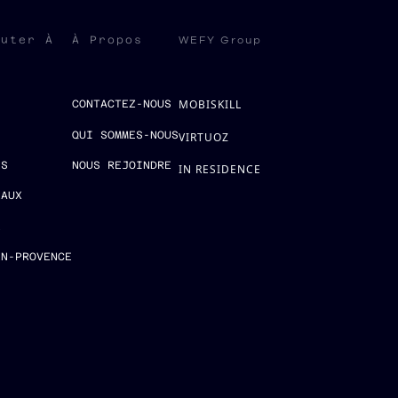
WEFY Group
ruter À
À Propos
MOBISKILL
S
CONTACTEZ-NOUS
QUI SOMMES-NOUS
VIRTUOZ
ES
NOUS REJOINDRE
IN RESIDENCE
EAUX
E
EN-PROVENCE