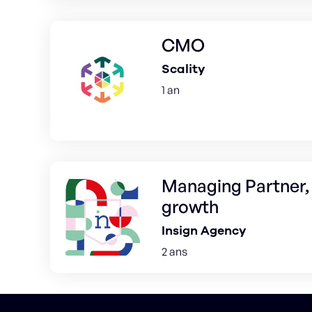
CMO
Scality
1 an
Managing Partner, 
growth
Insign Agency
2 ans