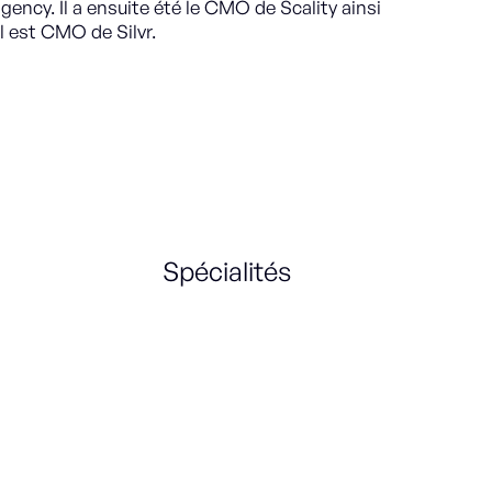
ency. Il a ensuite été le CMO de Scality ainsi
il est CMO de Silvr.
Spécialités
Marketing Strategy
Growth strategy
Media
International