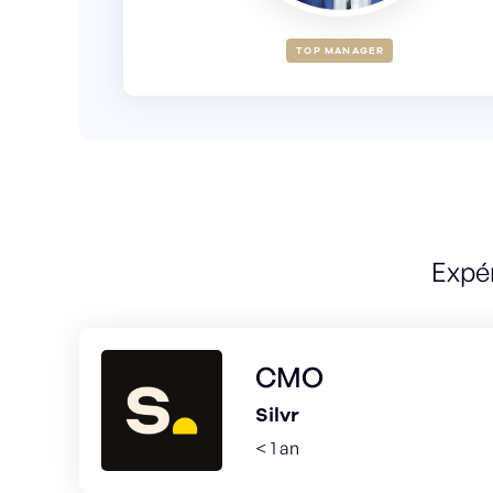
TOP MANAGER
Expé
CMO
Silvr
< 1 an