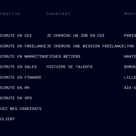
reprise
Candidat
Rec
RECRUTE EN CDI
JE CHERCHE UN JOB EN CDI
PARI
RECRUTE EN FREELANCE
JE CHERCHE UNE MISSION FREELANCE
LYON
RECRUTE EN MARKETING
FICHES MÉTIERS
NANT
RECRUTE EN SALES
HISTOIRE DE TALENTS
BORD
RECRUTE EN FINANCE
LILL
RECRUTE EN RH
AIX-
RECRUTE EN OPS
LUEZ MES CANDIDATS
 CLIENT