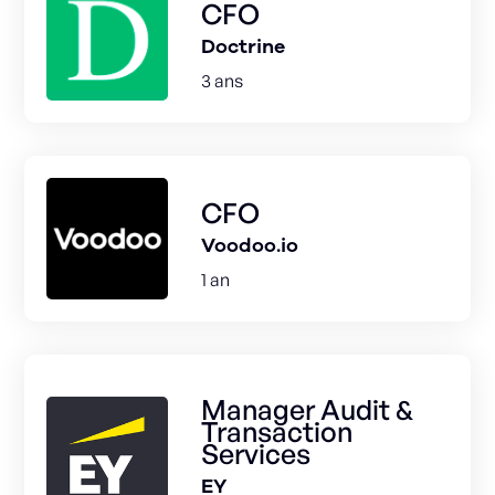
CFO
Doctrine
3 ans
CFO
Voodoo.io
1 an
Manager Audit &
Transaction
Services
EY