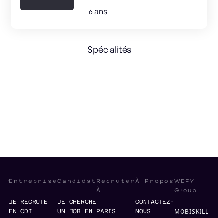
6 ans
Spécialités
SAAS
Levée de fonds
Structuration
Gaming
Advertising
WEFY
Entreprise
Candidat
Recruter
À Propos
Group
À
JE RECRUTE
JE CHERCHE
CONTACTEZ-
MOBISKILL
EN CDI
UN JOB EN
PARIS
NOUS