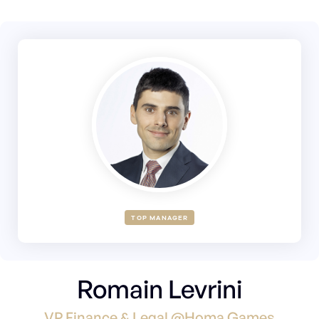
TOP MANAGER
Romain Levrini
VP Finance & Legal @Homa Games