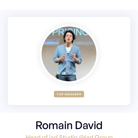
TOP MANAGER
Romain David
Head of iad Studio @iad Group