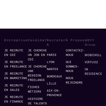
Innovation
Digital
WEFY
Entreprise
Candidat
Recruter
À Propos
Group
À
JE RECRUTE
JE CHERCHE
CONTACTEZ-
MOBISKILL
EN CDI
UN JOB EN
PARIS
NOUS
CDI
VIRTUOZ
JE RECRUTE
LYON
QUI
EN FREELANCE
JE CHERCHE
SOMMES-
IN
NANTES
UNE
NOUS
RESIDENCE
JE RECRUTE
MISSION
BORDEAUX
EN MARKETING
NOUS
FREELANCE
REJOINDRE
LILLE
JE RECRUTE
FICHES
EN SALES
AIX-EN-
MÉTIERS
PROVENCE
JE RECRUTE
HISTOIRE
EN FINANCE
DE TALENTS