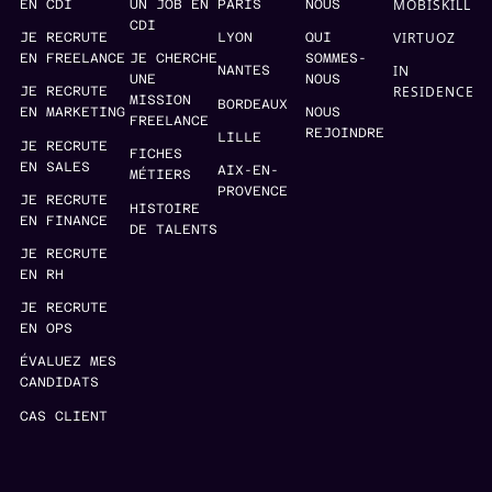
MOBISKILL
EN CDI
UN JOB EN
PARIS
NOUS
CDI
VIRTUOZ
JE RECRUTE
LYON
QUI
EN FREELANCE
JE CHERCHE
SOMMES-
IN
NANTES
UNE
NOUS
RESIDENCE
JE RECRUTE
MISSION
BORDEAUX
EN MARKETING
NOUS
FREELANCE
REJOINDRE
LILLE
JE RECRUTE
FICHES
EN SALES
AIX-EN-
MÉTIERS
PROVENCE
JE RECRUTE
HISTOIRE
EN FINANCE
DE TALENTS
JE RECRUTE
EN RH
JE RECRUTE
EN OPS
ÉVALUEZ MES
CANDIDATS
CAS CLIENT