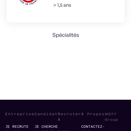
> 1,5 ans
Spécialités
e-Commerce
Digital Marketing
Product Marketing
WEFY
Entreprise
Candidat
Recruter
À Propos
Group
À
JE RECRUTE
JE CHERCHE
CONTACTEZ-