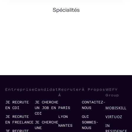
Spécialités
Finance
Sales management
human resources
WEFY
Entreprise
Candidat
Recruter
À Propos
Group
À
JE RECRUTE
JE CHERCHE
CONTACTEZ-
MOBISKILL
EN CDI
UN JOB EN
PARIS
NOUS
CDI
VIRTUOZ
JE RECRUTE
LYON
QUI
EN FREELANCE
JE CHERCHE
SOMMES-
IN
NANTES
UNE
NOUS
RESIDENCE
JE RECRUTE