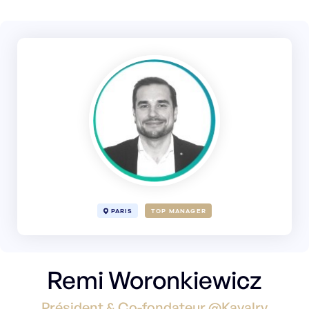
PARIS
TOP MANAGER
Remi Woronkiewicz
Président & Co-fondateur @Kavalry