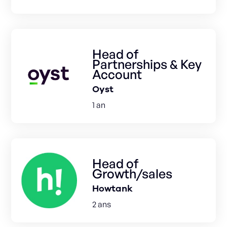
Head of
Partnerships & Key
Account
Oyst
1 an
Head of
Growth/sales
Howtank
2 ans