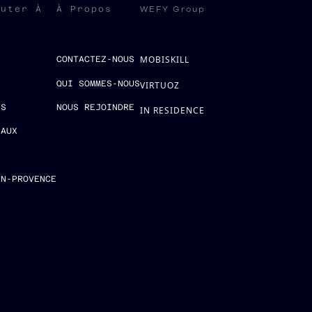
WEFY Group
ruter À
À Propos
MOBISKILL
S
CONTACTEZ-NOUS
QUI SOMMES-NOUS
VIRTUOZ
ES
NOUS REJOINDRE
IN RESIDENCE
EAUX
E
EN-PROVENCE