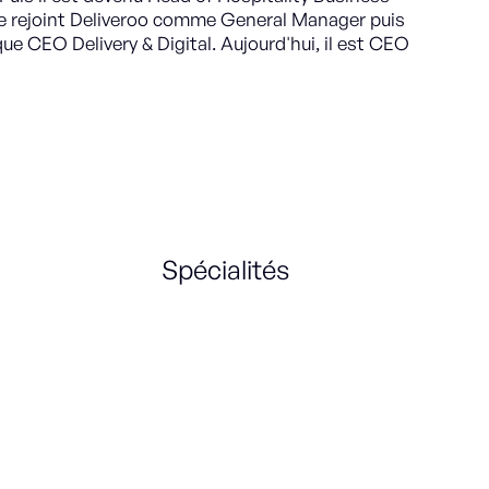
te rejoint Deliveroo comme General Manager puis
 CEO Delivery & Digital. Aujourd'hui, il est CEO
Spécialités
Sales Strategy
Sales management
Mobility
Account Management