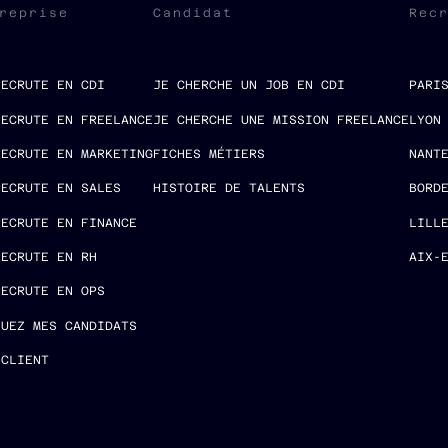
reprise
Candidat
Rec
RECRUTE EN CDI
JE CHERCHE UN JOB EN CDI
PARI
RECRUTE EN FREELANCE
JE CHERCHE UNE MISSION FREELANCE
LYON
RECRUTE EN MARKETING
FICHES MÉTIERS
NANT
RECRUTE EN SALES
HISTOIRE DE TALENTS
BORD
RECRUTE EN FINANCE
LILL
RECRUTE EN RH
AIX-
RECRUTE EN OPS
LUEZ MES CANDIDATS
 CLIENT