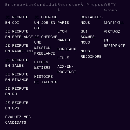
WEFY
Entreprise
Candidat
Recruter
À Propos
Group
À
JE RECRUTE
JE CHERCHE
CONTACTEZ-
MOBISKILL
EN CDI
UN JOB EN
PARIS
NOUS
CDI
VIRTUOZ
JE RECRUTE
LYON
QUI
EN FREELANCE
JE CHERCHE
SOMMES-
IN
NANTES
UNE
NOUS
RESIDENCE
JE RECRUTE
MISSION
BORDEAUX
EN MARKETING
NOUS
FREELANCE
REJOINDRE
LILLE
JE RECRUTE
FICHES
EN SALES
AIX-EN-
MÉTIERS
PROVENCE
JE RECRUTE
HISTOIRE
EN FINANCE
DE TALENTS
JE RECRUTE
EN RH
JE RECRUTE
EN OPS
ÉVALUEZ MES
CANDIDATS