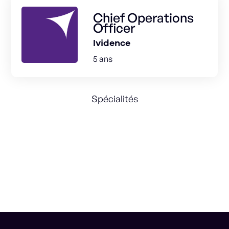
Chief Operations
Officer
Ividence
5 ans
Spécialités
Agency
Performance
Key Accounts
SAAS