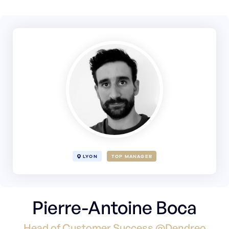
LYON
TOP MANAGER
Pierre-Antoine Boca
Head of Customer Success @Dendreo