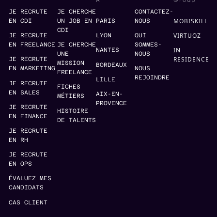
Group
À
JE RECRUTE
JE CHERCHE
CONTACTEZ-
MOBISKILL
EN CDI
UN JOB EN
PARIS
NOUS
CDI
VIRTUOZ
JE RECRUTE
LYON
QUI
EN FREELANCE
JE CHERCHE
SOMMES-
IN
NANTES
UNE
NOUS
RESIDENCE
JE RECRUTE
MISSION
BORDEAUX
EN MARKETING
NOUS
FREELANCE
REJOINDRE
LILLE
JE RECRUTE
FICHES
EN SALES
AIX-EN-
MÉTIERS
PROVENCE
JE RECRUTE
HISTOIRE
EN FINANCE
DE TALENTS
JE RECRUTE
EN RH
JE RECRUTE
EN OPS
ÉVALUEZ MES
CANDIDATS
CAS CLIENT