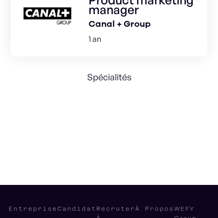
manager
Canal + Group
1 an
Spécialités
Product Marketing
Go-to-market
Strategic Marketing
WEFY
Entreprise
Candidat
Recruter
À Propos