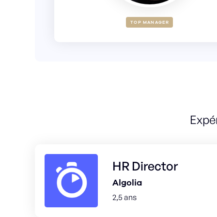
TOP MANAGER
Expé
HR Director
Algolia
2,5 ans