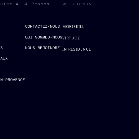
WEFY Group
ruter À
À Propos
MOBISKILL
S
CONTACTEZ-NOUS
QUI SOMMES-NOUS
VIRTUOZ
ES
NOUS REJOINDRE
IN RESIDENCE
EAUX
E
EN-PROVENCE