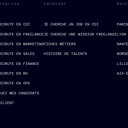
reprise
Candidat
Rec
RECRUTE EN CDI
JE CHERCHE UN JOB EN CDI
PARI
RECRUTE EN FREELANCE
JE CHERCHE UNE MISSION FREELANCE
LYON
RECRUTE EN MARKETING
FICHES MÉTIERS
NANT
RECRUTE EN SALES
HISTOIRE DE TALENTS
BORD
RECRUTE EN FINANCE
LILL
RECRUTE EN RH
AIX-
RECRUTE EN OPS
LUEZ MES CANDIDATS
 CLIENT