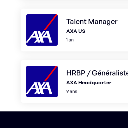
Talent Manager
AXA US
1 an
HRBP / Généralist
AXA Headquarter
9 ans