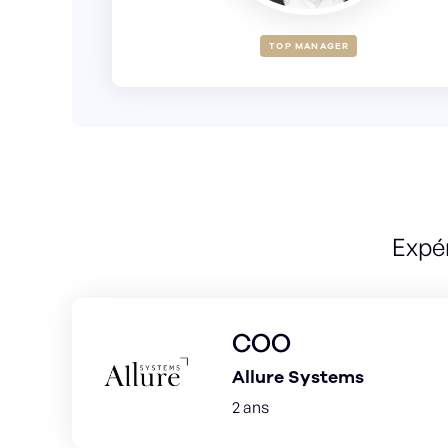
TOP MANAGER
Expé
COO
Allure Systems
2 ans