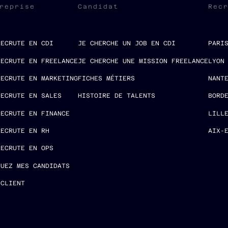
reprise
Candidat
Rec
RECRUTE EN CDI
JE CHERCHE UN JOB EN CDI
PARI
RECRUTE EN FREELANCE
JE CHERCHE UNE MISSION FREELANCE
LYON
RECRUTE EN MARKETING
FICHES MÉTIERS
NANT
RECRUTE EN SALES
HISTOIRE DE TALENTS
BORD
RECRUTE EN FINANCE
LILL
RECRUTE EN RH
AIX-
RECRUTE EN OPS
LUEZ MES CANDIDATS
 CLIENT