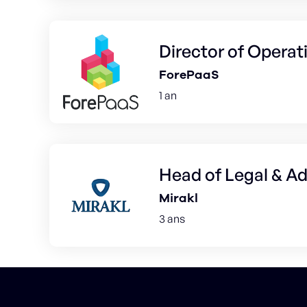
Director of Operat
ForePaaS
1 an
Head of Legal & A
Mirakl
3 ans