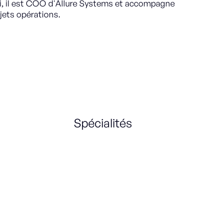
i, il est COO d'Allure Systems et accompagne
ujets opérations.
Spécialités
Data
e-Commerce
Retail
Marketplace