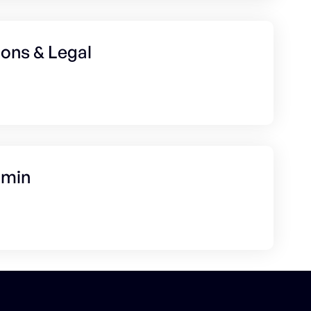
ions & Legal
dmin