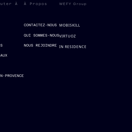
WEFY Group
ruter À
À Propos
MOBISKILL
S
CONTACTEZ-NOUS
QUI SOMMES-NOUS
VIRTUOZ
ES
NOUS REJOINDRE
IN RESIDENCE
EAUX
E
EN-PROVENCE