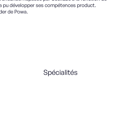
 a pu développer ses compétences product.
nder de Powa.
Spécialités
Product Strategy
Product Growth
UX management
UX