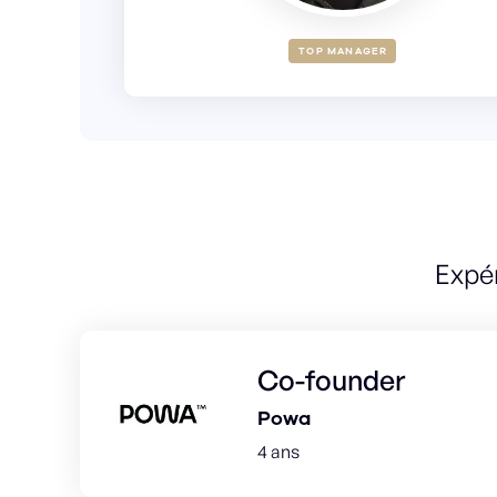
TOP MANAGER
Expé
Co-founder
Powa
4 ans