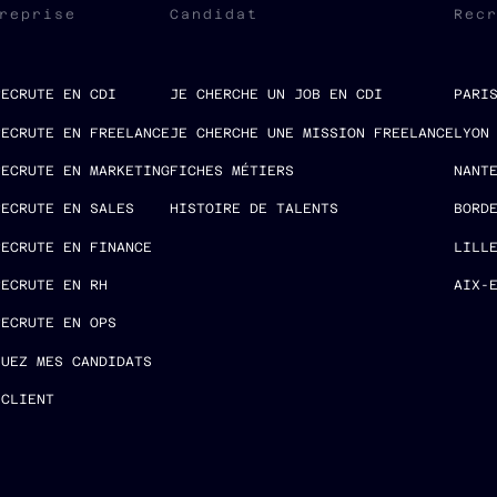
reprise
Candidat
Rec
RECRUTE EN CDI
JE CHERCHE UN JOB EN CDI
PARI
RECRUTE EN FREELANCE
JE CHERCHE UNE MISSION FREELANCE
LYON
RECRUTE EN MARKETING
FICHES MÉTIERS
NANT
RECRUTE EN SALES
HISTOIRE DE TALENTS
BORD
RECRUTE EN FINANCE
LILL
RECRUTE EN RH
AIX-
RECRUTE EN OPS
LUEZ MES CANDIDATS
 CLIENT