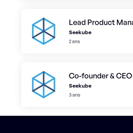
Lead Product Man
Seekube
2 ans
Co-founder & CEO
Seekube
3 ans