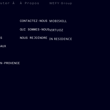
WEFY Group
ruter À
À Propos
MOBISKILL
S
CONTACTEZ-NOUS
QUI SOMMES-NOUS
VIRTUOZ
ES
NOUS REJOINDRE
IN RESIDENCE
EAUX
E
EN-PROVENCE