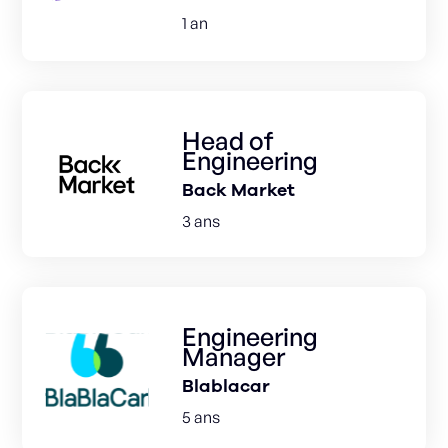
1 an
Head of
Engineering
Back Market
3 ans
Engineering
Manager
Blablacar
5 ans