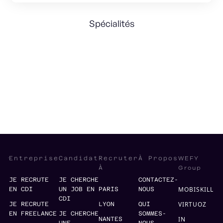
Spécialités
Tech Strategy
Management
Recrutement
WEFY
Entreprise
Candidat
Recruter
À Propos
Group
À
JE RECRUTE
JE CHERCHE
CONTACTEZ-
MOBISKILL
EN CDI
UN JOB EN
PARIS
NOUS
CDI
VIRTUOZ
JE RECRUTE
LYON
QUI
EN FREELANCE
JE CHERCHE
SOMMES-
IN
NANTES