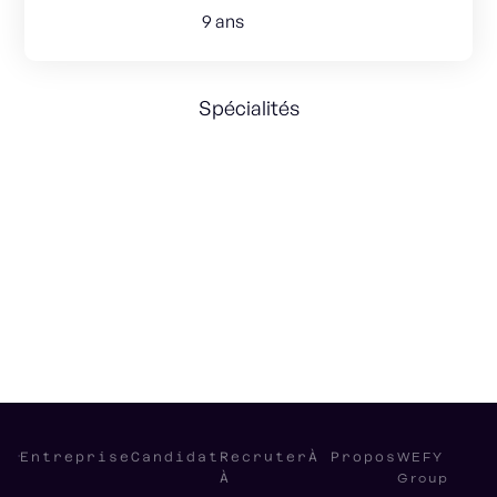
9 ans
Spécialités
Sales
Marketing
Revenue
Management
International
SAAS
Growth strategy
WEFY
Entreprise
Candidat
Recruter
À Propos
Group
À