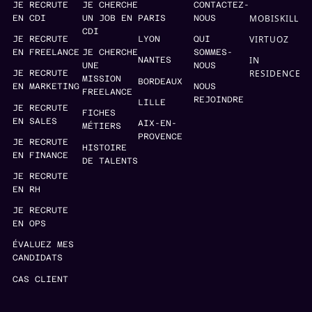
JE RECRUTE
JE CHERCHE
CONTACTEZ-
MOBISKILL
EN CDI
UN JOB EN
PARIS
NOUS
CDI
VIRTUOZ
JE RECRUTE
LYON
QUI
EN FREELANCE
JE CHERCHE
SOMMES-
IN
NANTES
UNE
NOUS
RESIDENCE
JE RECRUTE
MISSION
BORDEAUX
EN MARKETING
NOUS
FREELANCE
REJOINDRE
LILLE
JE RECRUTE
FICHES
EN SALES
AIX-EN-
MÉTIERS
PROVENCE
JE RECRUTE
HISTOIRE
EN FINANCE
DE TALENTS
JE RECRUTE
EN RH
JE RECRUTE
EN OPS
ÉVALUEZ MES
CANDIDATS
CAS CLIENT