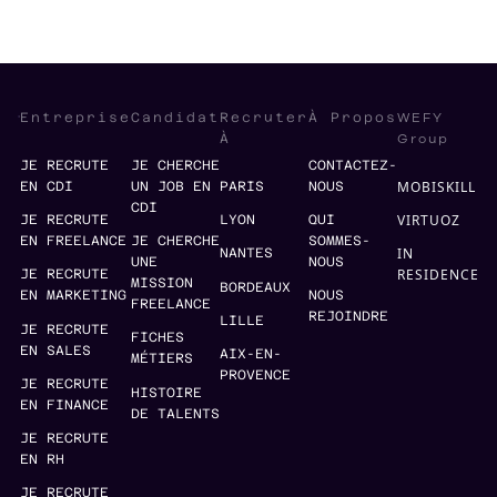
WEFY
Entreprise
Candidat
Recruter
À Propos
Group
À
JE RECRUTE
JE CHERCHE
CONTACTEZ-
MOBISKILL
EN CDI
UN JOB EN
PARIS
NOUS
CDI
VIRTUOZ
JE RECRUTE
LYON
QUI
EN FREELANCE
JE CHERCHE
SOMMES-
IN
NANTES
UNE
NOUS
RESIDENCE
JE RECRUTE
MISSION
BORDEAUX
EN MARKETING
NOUS
FREELANCE
REJOINDRE
LILLE
JE RECRUTE
FICHES
EN SALES
AIX-EN-
MÉTIERS
PROVENCE
JE RECRUTE
HISTOIRE
EN FINANCE
DE TALENTS
JE RECRUTE
EN RH
JE RECRUTE