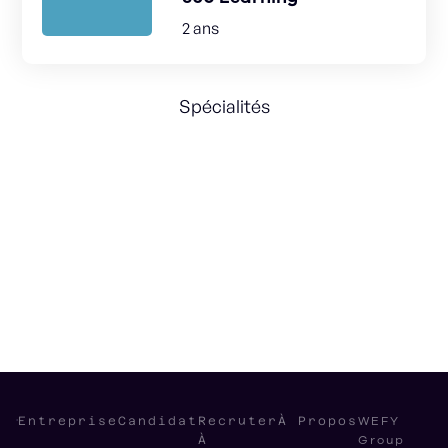
2 ans
Spécialités
SaaS marketing
Communication Strategy
Design
Writing
WEFY
Entreprise
Candidat
Recruter
À Propos
Group
À