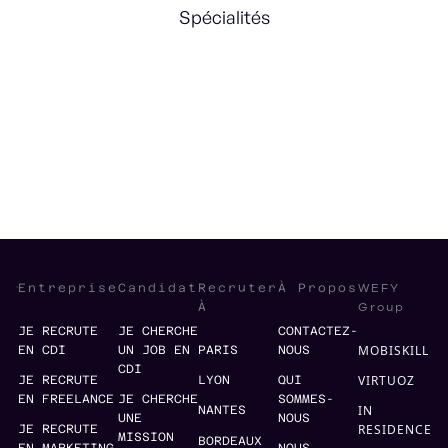
Spécialités
International
Structuration
Operations
WEFY
Entreprise
Candidat
Recruter
À Propos
Group
À
JE RECRUTE
JE CHERCHE
CONTACTEZ-
MOBISKILL
EN CDI
UN JOB EN
PARIS
NOUS
CDI
VIRTUOZ
JE RECRUTE
LYON
QUI
EN FREELANCE
JE CHERCHE
SOMMES-
IN
NANTES
UNE
NOUS
RESIDENCE
JE RECRUTE
MISSION
BORDEAUX