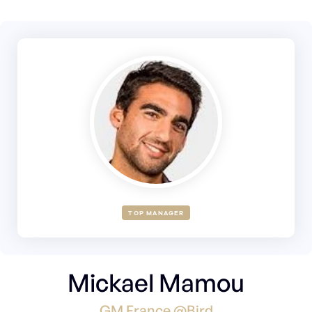
TOP MANAGER
Mickael Mamou
GM France @Bird