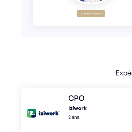
TOP MANAGER
Expé
CPO
Iziwork
2 ans