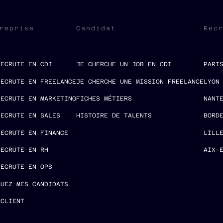
reprise
Candidat
Rec
RECRUTE EN CDI
JE CHERCHE UN JOB EN CDI
PARI
RECRUTE EN FREELANCE
JE CHERCHE UNE MISSION FREELANCE
LYON
RECRUTE EN MARKETING
FICHES MÉTIERS
NANT
RECRUTE EN SALES
HISTOIRE DE TALENTS
BORD
RECRUTE EN FINANCE
LILL
RECRUTE EN RH
AIX-
RECRUTE EN OPS
LUEZ MES CANDIDATS
 CLIENT