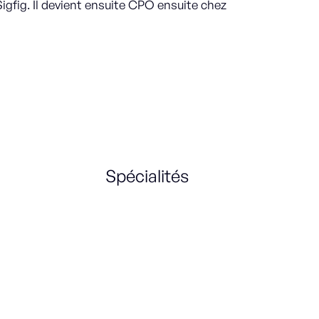
igfig. Il devient ensuite CPO ensuite chez
Spécialités
Product Management
Product Strategy
Organisation