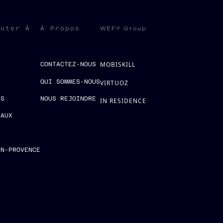
WEFY Group
ruter À
À Propos
MOBISKILL
S
CONTACTEZ-NOUS
QUI SOMMES-NOUS
VIRTUOZ
ES
NOUS REJOINDRE
IN RESIDENCE
EAUX
E
EN-PROVENCE