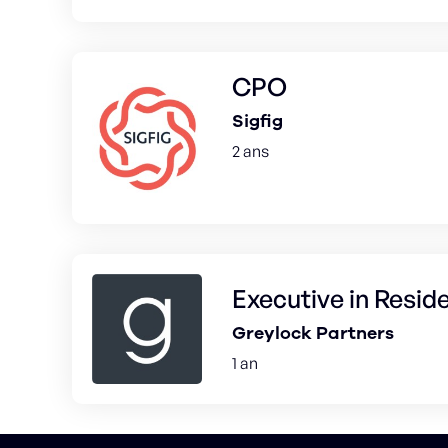
CPO
Sigfig
2 ans
Executive in Resid
Greylock Partners
1 an