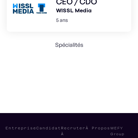
CEO / CDO
WISSL Media
5 ans
Spécialités
Product Strategy
Entrepreneurship
Leadership
Stratégie d'entreprise
WEFY
Entreprise
Candidat
Recruter
À Propos
Group
À