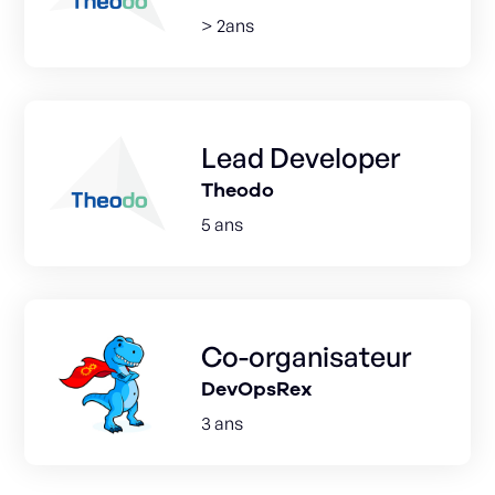
> 2ans
Lead Developer
Theodo
5 ans
Co-organisateur
DevOpsRex
3 ans