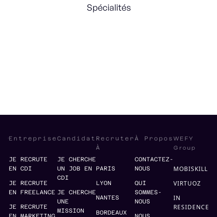
Spécialités
Software development
Lean
DevOps
Delivery
Problem Solving
WEFY
Entreprise
Candidat
Recruter
À Propos
Group
À
JE RECRUTE
JE CHERCHE
CONTACTEZ-
MOBISKILL
EN CDI
UN JOB EN
PARIS
NOUS
CDI
VIRTUOZ
JE RECRUTE
LYON
QUI
EN FREELANCE
JE CHERCHE
SOMMES-
IN
NANTES
UNE
NOUS
RESIDENCE
JE RECRUTE
MISSION
BORDEAUX
EN MARKETING
NOUS