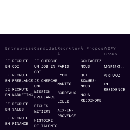
Marketing
Operations
Strategy
WEFY
Entreprise
Candidat
Recruter
À Propos
Group
À
JE RECRUTE
JE CHERCHE
CONTACTEZ-
MOBISKILL
EN CDI
UN JOB EN
PARIS
NOUS
CDI
VIRTUOZ
JE RECRUTE
LYON
QUI
EN FREELANCE
JE CHERCHE
SOMMES-
IN
NANTES
UNE
NOUS
RESIDENCE
JE RECRUTE
MISSION
BORDEAUX
EN MARKETING
NOUS
FREELANCE
REJOINDRE
LILLE
JE RECRUTE
FICHES
EN SALES
AIX-EN-
MÉTIERS
PROVENCE
JE RECRUTE
HISTOIRE
EN FINANCE
DE TALENTS