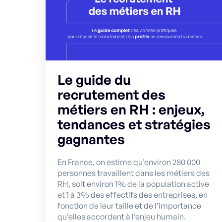
Le guide du
recrutement des
métiers en RH : enjeux,
tendances et stratégies
gagnantes
En France, on estime qu’environ 280 000
personnes travaillent dans les métiers des
RH, soit environ 1% de la population active
et 1 à 3% des effectifs des entreprises, en
fonction de leur taille et de l’importance
qu’elles accordent à l’enjeu humain.