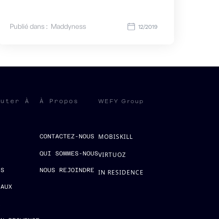
Publié dans :
Maddyness
12/2019
WEFY Group
ruter À
À Propos
MOBISKILL
S
CONTACTEZ-NOUS
QUI SOMMES-NOUS
VIRTUOZ
ES
NOUS REJOINDRE
IN RESIDENCE
EAUX
E