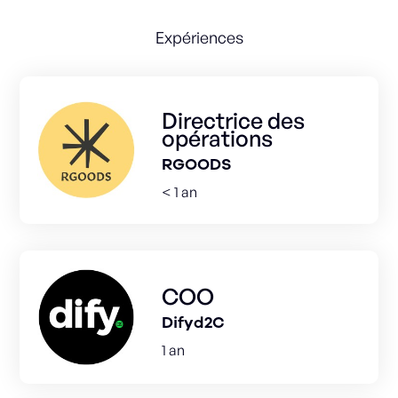
Expériences
Directrice des
opérations
RGOODS
< 1 an
COO
Difyd2C
1 an