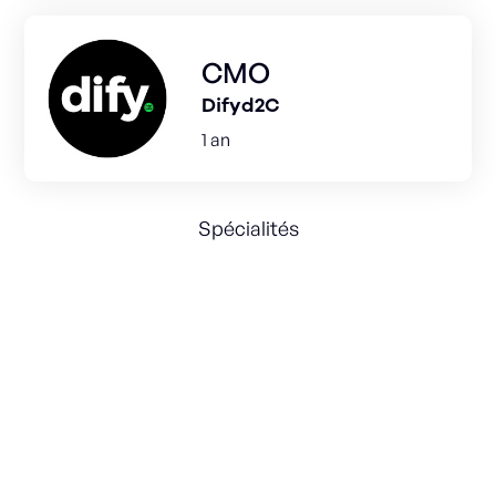
CMO
Difyd2C
1 an
Spécialités
Marketing
Digital
Business Development
Management
e-Commerce
D2C