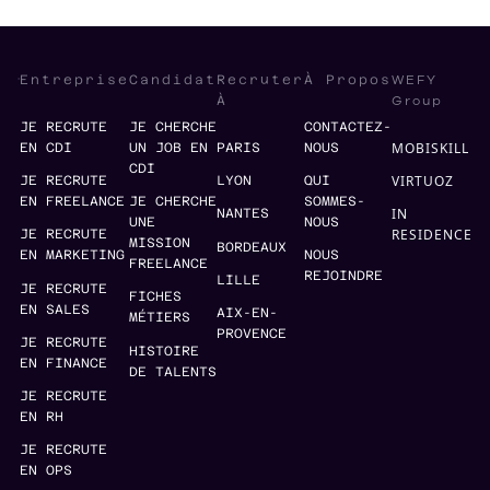
WEFY
Entreprise
Candidat
Recruter
À Propos
Group
À
JE RECRUTE
JE CHERCHE
CONTACTEZ-
MOBISKILL
EN CDI
UN JOB EN
PARIS
NOUS
CDI
VIRTUOZ
JE RECRUTE
LYON
QUI
EN FREELANCE
JE CHERCHE
SOMMES-
IN
NANTES
UNE
NOUS
RESIDENCE
JE RECRUTE
MISSION
BORDEAUX
EN MARKETING
NOUS
FREELANCE
REJOINDRE
LILLE
JE RECRUTE
FICHES
EN SALES
AIX-EN-
MÉTIERS
PROVENCE
JE RECRUTE
HISTOIRE
EN FINANCE
DE TALENTS
JE RECRUTE
EN RH
JE RECRUTE
EN OPS