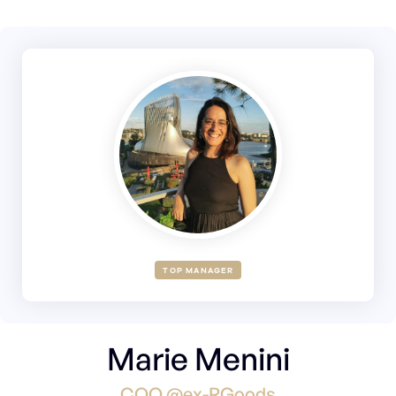
TOP MANAGER
Marie Menini
COO @ex-RGoods