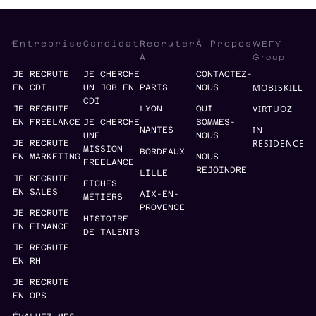
WEFY
Entreprise
Candidat
Recruter
À Propos
Group
À
JE RECRUTE
JE CHERCHE
CONTACTEZ-
MOBISKILL
EN CDI
UN JOB EN
PARIS
NOUS
CDI
VIRTUOZ
JE RECRUTE
LYON
QUI
EN FREELANCE
JE CHERCHE
SOMMES-
IN
NANTES
UNE
NOUS
RESIDENCE
JE RECRUTE
MISSION
BORDEAUX
EN MARKETING
NOUS
FREELANCE
REJOINDRE
LILLE
JE RECRUTE
FICHES
EN SALES
AIX-EN-
MÉTIERS
PROVENCE
JE RECRUTE
HISTOIRE
EN FINANCE
DE TALENTS
JE RECRUTE
EN RH
JE RECRUTE
EN OPS