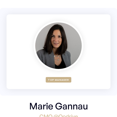
TOP MANAGER
Marie Gannau
CMO @Oodrive