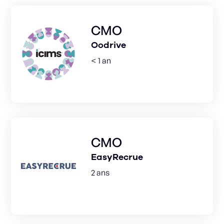
CMO
Oodrive
< 1 an
CMO
EasyRecrue
2 ans