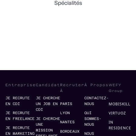
Spécialités
Data Science
Management
Tech Strategy
WEFY
Entreprise
Candidat
Recruter
À Propos
Group
À
JE RECRUTE
JE CHERCHE
CONTACTEZ-
MOBISKILL
EN CDI
UN JOB EN
PARIS
NOUS
CDI
VIRTUOZ
JE RECRUTE
LYON
QUI
EN FREELANCE
JE CHERCHE
SOMMES-
IN
NANTES
UNE
NOUS
RESIDENCE
JE RECRUTE
MISSION
BORDEAUX
EN MARKETING
NOUS