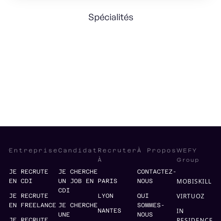
Spécialités
HR Strategy
Structuration
People Management
WEFY
Entreprise
Candidat
Recruter
À Propos
Group
À
JE RECRUTE
JE CHERCHE
CONTACTEZ-
MOBISKILL
EN CDI
UN JOB EN
PARIS
NOUS
CDI
VIRTUOZ
JE RECRUTE
LYON
QUI
EN FREELANCE
JE CHERCHE
SOMMES-
IN
NANTES
UNE
NOUS
RESIDENCE
JE RECRUTE