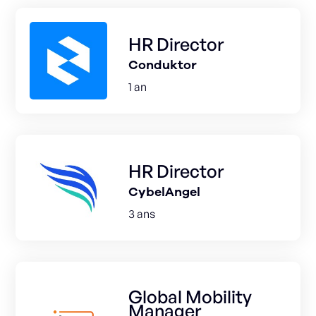
HR Director
Conduktor
1 an
HR Director
CybelAngel
3 ans
Global Mobility
Manager