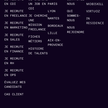
MOBISKILL
EN CDI
UN JOB EN
PARIS
NOUS
CDI
VIRTUOZ
JE RECRUTE
LYON
QUI
EN FREELANCE
JE CHERCHE
SOMMES-
IN
NANTES
UNE
NOUS
RESIDENCE
JE RECRUTE
MISSION
BORDEAUX
EN MARKETING
NOUS
FREELANCE
REJOINDRE
LILLE
JE RECRUTE
FICHES
EN SALES
AIX-EN-
MÉTIERS
PROVENCE
JE RECRUTE
HISTOIRE
EN FINANCE
DE TALENTS
JE RECRUTE
EN RH
JE RECRUTE
EN OPS
ÉVALUEZ MES
CANDIDATS
CAS CLIENT