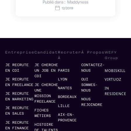
Publié dans :
Maddyness
12/2019
WEFY
Entreprise
Candidat
Recruter
À Propos
Group
À
JE RECRUTE
JE CHERCHE
CONTACTEZ-
MOBISKILL
EN CDI
UN JOB EN
PARIS
NOUS
CDI
VIRTUOZ
JE RECRUTE
LYON
QUI
EN FREELANCE
JE CHERCHE
SOMMES-
IN
NANTES
UNE
NOUS
RESIDENCE
JE RECRUTE
MISSION
BORDEAUX
EN MARKETING
NOUS
FREELANCE
REJOINDRE
LILLE
JE RECRUTE
FICHES
EN SALES
AIX-EN-
MÉTIERS
PROVENCE
JE RECRUTE
HISTOIRE
EN FINANCE
DE TALENTS