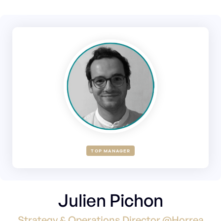
TOP MANAGER
Julien Pichon
Strategy & Operations Director @Horrea