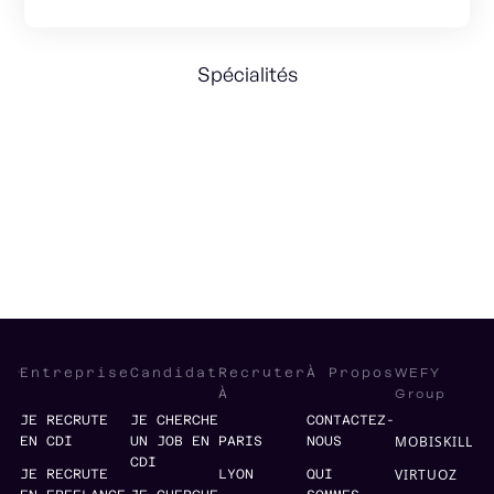
Spécialités
e-Commerce
Marketing Strategy
Revenue
International
WEFY
Entreprise
Candidat
Recruter
À Propos
Group
À
JE RECRUTE
JE CHERCHE
CONTACTEZ-
MOBISKILL
EN CDI
UN JOB EN
PARIS
NOUS
CDI
VIRTUOZ
JE RECRUTE
LYON
QUI