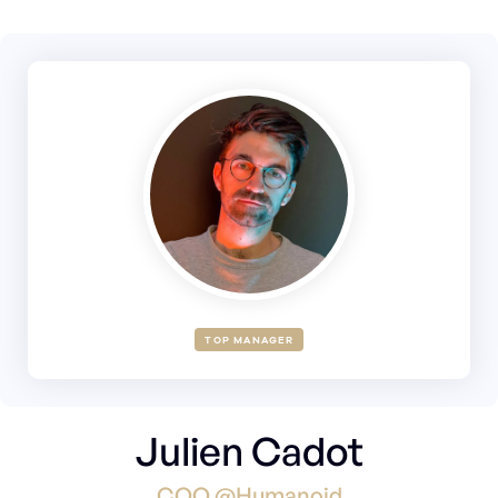
TOP MANAGER
Julien Cadot
COO @Humanoid