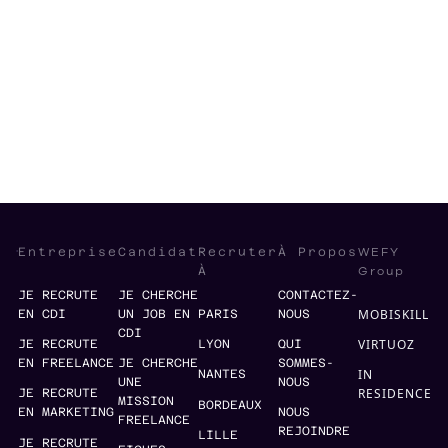
Media
Entrepreneurship
Content Strategy
Content
WEFY
Entreprise
Candidat
Recruter
À Propos
Group
À
JE RECRUTE
JE CHERCHE
CONTACTEZ-
MOBISKILL
EN CDI
UN JOB EN
PARIS
NOUS
CDI
VIRTUOZ
JE RECRUTE
LYON
QUI
EN FREELANCE
JE CHERCHE
SOMMES-
IN
NANTES
UNE
NOUS
RESIDENCE
JE RECRUTE
MISSION
BORDEAUX
EN MARKETING
NOUS
FREELANCE
REJOINDRE
LILLE
JE RECRUTE