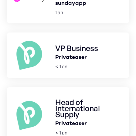
sundayapp
1 an
VP Business
Privateaser
< 1 an
Head of
International
Supply
Privateaser
< 1 an