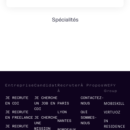
Spécialités
Strategy
Marketplace
WEFY
Entreprise
Candidat
Recruter
À Propos
Group
À
JE RECRUTE
JE CHERCHE
CONTACTEZ-
MOBISKILL
EN CDI
UN JOB EN
PARIS
NOUS
CDI
VIRTUOZ
JE RECRUTE
LYON
QUI
EN FREELANCE
JE CHERCHE
SOMMES-
IN
NANTES
UNE
NOUS
RESIDENCE
JE RECRUTE
MISSION
BORDEAUX