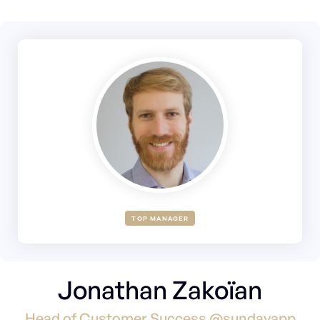
TOP MANAGER
Jonathan Zakoïan
Head of Customer Success @sundayapp