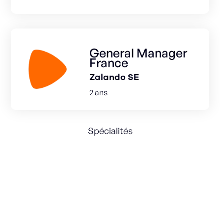
General Manager
France
Zalando SE
2 ans
Spécialités
Retail Media
General Management
Revenue
revenue growth
Growth strategy