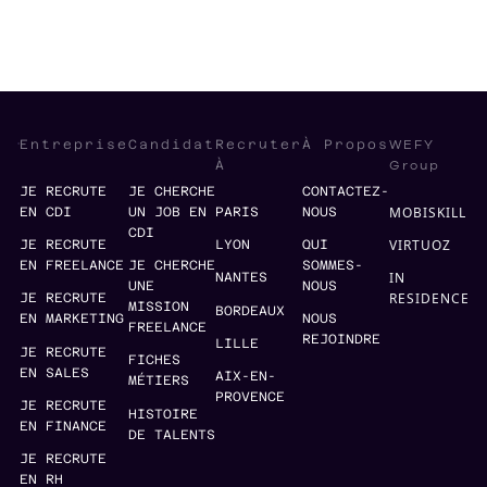
WEFY
Entreprise
Candidat
Recruter
À Propos
Group
À
JE RECRUTE
JE CHERCHE
CONTACTEZ-
MOBISKILL
EN CDI
UN JOB EN
PARIS
NOUS
CDI
VIRTUOZ
JE RECRUTE
LYON
QUI
EN FREELANCE
JE CHERCHE
SOMMES-
IN
NANTES
UNE
NOUS
RESIDENCE
JE RECRUTE
MISSION
BORDEAUX
EN MARKETING
NOUS
FREELANCE
REJOINDRE
LILLE
JE RECRUTE
FICHES
EN SALES
AIX-EN-
MÉTIERS
PROVENCE
JE RECRUTE
HISTOIRE
EN FINANCE
DE TALENTS
JE RECRUTE
EN RH