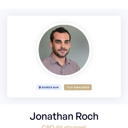
BORDEAUX
TOP MANAGER
Jonathan Roch
CPO @Letsmeet