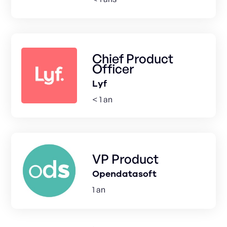
Chief Product
Officer
Lyf
< 1 an
VP Product
Opendatasoft
1 an