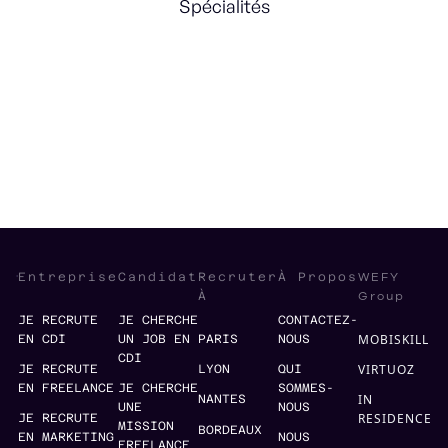
Spécialités
Product
R&D
Strategic Partnerships
Management
WEFY
Entreprise
Candidat
Recruter
À Propos
Group
À
JE RECRUTE
JE CHERCHE
CONTACTEZ-
MOBISKILL
EN CDI
UN JOB EN
PARIS
NOUS
CDI
VIRTUOZ
JE RECRUTE
LYON
QUI
EN FREELANCE
JE CHERCHE
SOMMES-
IN
NANTES
UNE
NOUS
RESIDENCE
JE RECRUTE
MISSION
BORDEAUX
EN MARKETING
NOUS
FREELANCE